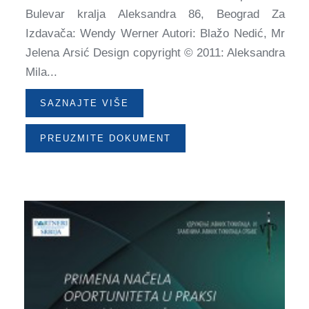
Bulevаr krаljа Aleksаndrа 86, Beogrаd Za
Izdavača: Wendy Werner Autori: Blаžo Nedić, Mr
Jelenа Arsić Design copyright © 2011: Aleksаndrа
Milа...
SAZNAJTE VIŠE
PREUZMITE DOKUMENT