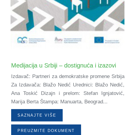
Medijacija u Srbiji – dostignuća i izazovi
Izdavač: Partneri za demokratske promene Srbija
Za Izdavača: Blažo Nedić Urednici: Blažo Nedić,
Ana Toskić Dizajn i prelom: Stefan Ignjatović,
Marija Berta Štampa: Manuarta, Beograd...
SAZNAJTE VIŠE
PREUZMITE DOKUMENT