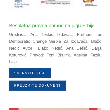
Besplatna pravna pomoć na jugu Srbije
Urednica: Ana Toskić Izdavač: Partners for
Democratic Change Serbia Za Izdavača: Blažo
Nedić Autori: Blažo Nedić, Ana Dešić, Darja
Koturović Prevod: Toni Bislimi, Adelina Fazliu
Lekt...
SAZNAJTE VIŠE
PREUZMITE DOKUMENT