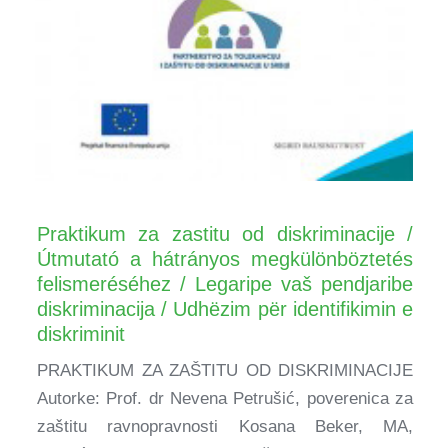
Praktikum za zastitu od diskriminacije /
Útmutató a hátrányos megkülönböztetés
felismeréséhez / Legaripe vaš pendjaribe
diskriminacija / Udhëzim për identifikimin e
diskriminit
PRAKTIKUM ZA ZAŠTITU OD DISKRIMINACIJE
Autorke: Prof. dr Nevena Petrušić, poverenica za
zaštitu ravnopravnosti Kosana Beker, MA,