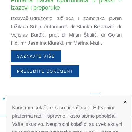
Primena načela oportuniteta u praksi –
izazovi i preporuke
Izdavač:Udruženje tužilaca i zamenika javnih
tužilaca Srbije Autori:prof. dr Stanko Bejatović, dr
Vojislav Đurđić, prof. dr Milan Škulić, dr Goran
Ilić, mr Jasmina Kiurski, mr Marina Mati...
SAZNAJTE VIŠE
PREUZMITE DOKUMENT
«
3
4
5
6
7
8
9
10
»
11
×
Koristimo kolačiće kako bi naš sajt i E-learning
platforma radili ispravno i kako bismo poboljšali
Vaše iskustvo. Neophodni kolačići su uvek aktivni,