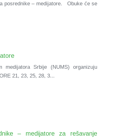
a za posrednike – medijatore. Obuke će se
.
jatore
m medijatora Srbije (NUMS) organizuju
 21, 23, 25, 28, 3...
ednike – medijatore za rešavanje