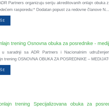
i ADR Partners organizuju seriju akreditovanih onlajn obuk
edećem rasporedu:* Dodatan popust za redovne članove N..
IŠE
onlajn trening Osnovna obuka za posrednike - medi
a u saradnji sa ADR Partners i Nacionalnim udruženje
lajn trening OSNOVNA OBUKA ZA POSREDNIKE – MEDIJATORE
IŠE
 onlajn trening Specijalizovana obuka za posr