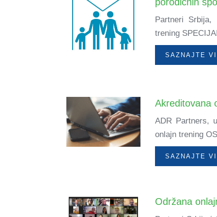
porodičnih sp
Partneri Srbija
trening SPECI
SAZNAJTE V
Akreditovana 
ADR Partners, u 
onlajn trening
SAZNAJTE V
Održana onlaj