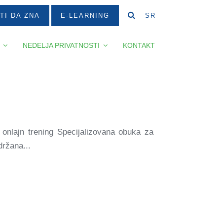
TI DA ZNA
E-LEARNING
SR
NEDELJA PRIVATNOSTI
KONTAKT
i onlajn trening Specijalizovana obuka za
držana...