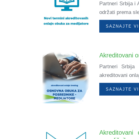
Partneri Srbija 
održati prema sl
SAZNAJTE V
Akreditovani 
Partneri Srbij
akreditovani on
SAZNAJTE V
Akreditovani