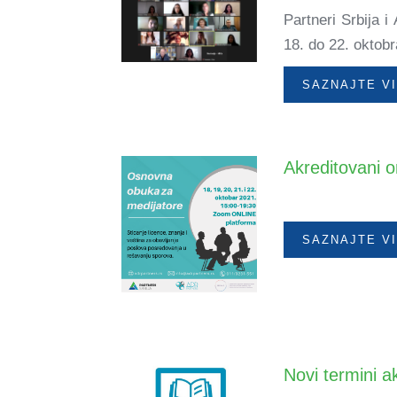
Partneri Srbija 
18. do 22. oktob
SAZNAJTE V
Akreditovani 
&n
SAZNAJTE V
Novi termini a