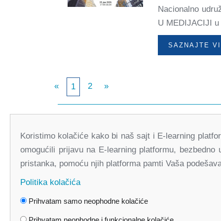
Nacionalno udru
U MEDIJACIJI u č
SAZNAJTE V
«
2
»
1
Koristimo kolačiće kako bi naš sajt i E-learning platf
omogućili prijavu na E-learning platformu, bezbedno 
pristanka, pomoću njih platforma pamti Vaša podešavan
Politika kolačića
Faceboo
Prihvatam samo neophodne kolačiće
Prihvatam neophodne i funkcionalne kolačiće