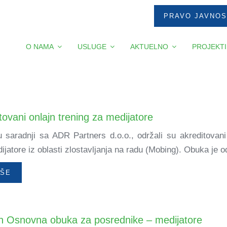
PRAVO JAVNOS
O NAMA
USLUGE
AKTUELNO
PROJEKTI
ovani onlajn trening za medijatore
 u saradnji sa ADR Partners d.o.o., održali su akreditovan
jatore iz oblasti zlostavljanja na radu (Mobing). Obuka je o
IŠE
n Osnovna obuka za posrednike – medijatore