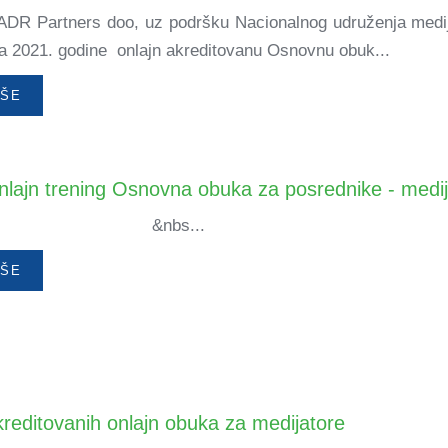
i ADR Partners doo, uz podršku Nacionalnog udruženja medij
ra 2021. godine onlajn akreditovanu Osnovnu obuk...
IŠE
onlajn trening Osnovna obuka za posrednike - medi
bs...
IŠE
kreditovanih onlajn obuka za medijatore