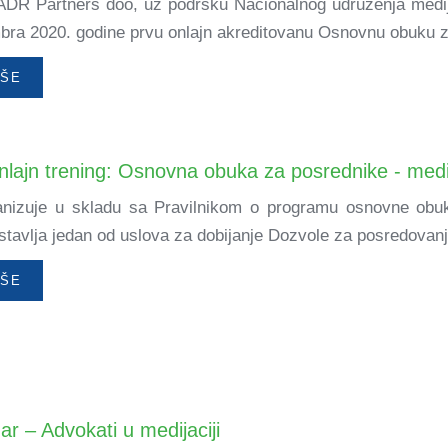
i ADR Partners doo, uz podršku Nacionalnog udruženja medij
bra 2020. godine prvu onlajn akreditovanu Osnovnu obuku z
IŠE
nlajn trening: Osnovna obuka za posrednike - medi
zuje u skladu sa Pravilnikom o programu osnovne obuke
stavlja jedan od uslova za dobijanje Dozvole za posredovanje 
IŠE
ar – Advokati u medijaciji