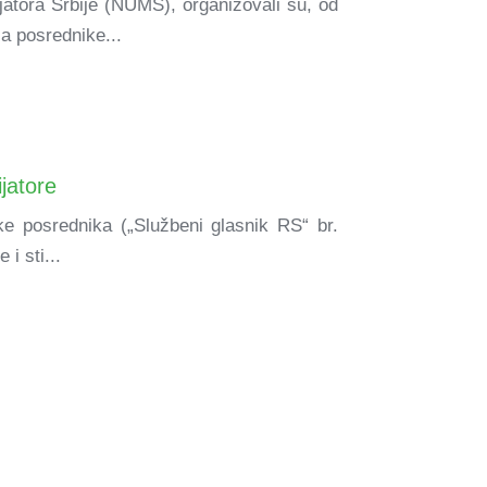
atora Srbije (NUMS), organizovali su, od
a posrednike...
jatore
 posrednika („Službeni glasnik RS“ br.
i sti...