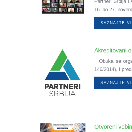
Partneri Srbija 
16. do 27. novem
SAZNAJTE V
Akreditovani o
Obuka se organi
146/2014), i pred
SAZNAJTE V
Otvoreni vebin