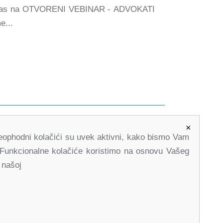
aju Vas na OTVORENI VEBINAR - ADVOKATI
e...
×
office@partners-serbia.org
 Neophodni kolačići su uvek aktivni, kako bismo Vam
(+381 11) 32 31 551, (+381 11) 32 31 552
. Funkcionalne kolačiće koristimo na osnovu Vašeg
Kralja Milana 10, 11000 Beograd, Srbija
 našoj
stagram