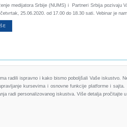
ženje medijatora Srbije (NUMS) i Partneri Srbija poziv
etvrtak, 25.06.2020. od 17.00 do 18.30 sati. Vebinar je nam
IŠE
Partneri
orma radili ispravno i kako bismo poboljšali Vaše iskustvo.
za demokratske promene
upravljanje kursevima i osnovne funkcije platforme i sajta
Srbija
ja radi personalizovanog iskustva. Više detalja pročitajte u
k
Twitter
Youtube
Linked In
Vimeo
In