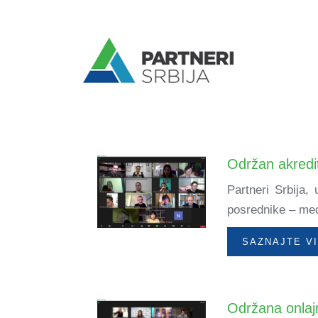
Održan akredit
Partneri Srbija,
posrednike – medi
SAZNAJTE V
Održana onlaj