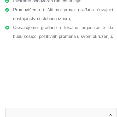
Iniciramo odgovoran rad institucija;
Promovišemo i štitimo prava građana čuvajući
dostojanstvo i slobodu izbora;
Osnažujemo građane i lokalne organizacije da
budu nosioci pozitivnih promena u svom okruženju.
×