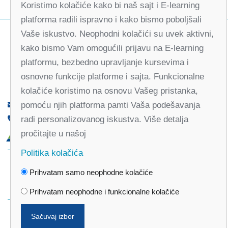
Koristimo kolačiće kako bi naš sajt i E-learning
platforma radili ispravno i kako bismo poboljšali
Vaše iskustvo. Neophodni kolačići su uvek aktivni,
kako bismo Vam omogućili prijavu na E-learning
platformu, bezbedno upravljanje kursevima i
osnovne funkcije platforme i sajta. Funkcionalne
kolačiće koristimo na osnovu Vašeg pristanka,
pomoću njih platforma pamti Vaša podešavanja
office@partners-serbia.org
radi personalizovanog iskustva. Više detalja
(+381 11) 32 31 551, (+381 11) 32 31 552
pročitajte u našoj
Kralja Milana 10, 11000 Beograd, Srbija
Politika kolačića
Facebook
Twitter
Youtube
Linked
Prihvatam samo neophodne kolačiće
In
Vimeo
Instagram
Prihvatam neophodne i funkcionalne kolačiće
Sačuvaj izbor
Politika privatnosti
Politika kolačića