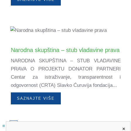
Narodna skupština – stub vladavine prava
NARODNA SKUPŠTINA – STUB VLADAVINE
PRAVA O PROJEKTU DONATOR PARTNERI
Centar za istraživanje, transparentnost i
odgovornost (CRTA) Slavko Ćuruvija fondacija...
SAZNAJTE VIŠE
«
»
1
×