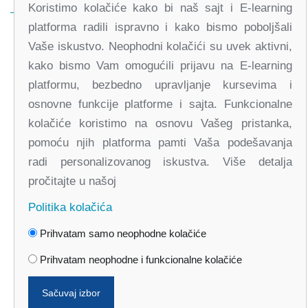
Koristimo kolačiće kako bi naš sajt i E-learning
platforma radili ispravno i kako bismo poboljšali
Vaše iskustvo. Neophodni kolačići su uvek aktivni,
kako bismo Vam omogućili prijavu na E-learning
platformu, bezbedno upravljanje kursevima i
osnovne funkcije platforme i sajta. Funkcionalne
kolačiće koristimo na osnovu Vašeg pristanka,
office@partners-serbia.org
pomoću njih platforma pamti Vaša podešavanja
(+381 11) 32 31 551, (+381 11) 32 31 552
radi personalizovanog iskustva. Više detalja
Kralja Milana 10, 11000 Beograd, Srbija
pročitajte u našoj
Politika kolačića
Facebook
Twitter
Youtube
Linked In
Vimeo
Instagram
Prihvatam samo neophodne kolačiće
Prihvatam neophodne i funkcionalne kolačiće
Politika privatnosti
Politika kolačića
Sačuvaj izbor