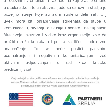
u redovnim vremenskim razmacima koji prati promene
u studenstkom telu i aktivira ljude sa osnovnih studija je
poželjno stanje koje su sami studenti definisali. Cilj
uvek mora biti ohrabrivanje studenata da stupe u
komunikaciju, otvaraju diskusije i debate i na taj nacin
šire svoja iskustva i vidike kroz organizacije koje će
pružiti mrežu kontakata i prilika za lično i kolektivno
unapređenje. To se neće postići pasivnim
posmatranjem i negativnim komentarisanjem, već
aktivnim uključivanjem u rad kroz kritičku
preduzimljivost.