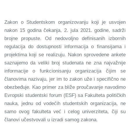
Zakon o Studentskom organizovanju koji je usvojen
nakon 15 godina čekanja, 2. jula 2021. godine, sadrži
brojne propuste. Od nedovoljno definisanih izbornih
regulacija do dostupnosti informacija o finansijama i
projektima koji se realizuju. Nakon sprovedene ankete
saznajemo da veliki broj studenata ne zna najvažnije
informacije o funkcionisanju organizacija čijim se
članovima nazivaju, jer im to zakon uže i specifično ne
obezbeđuje. Kao primer za bliže proučavanje navodimo
Evropski studentski forum (ESF) sa Fakulteta političkih
nauka, jednu od vodećih studentskih organizacija, ne
samo ovog fakulteta već i celog univerziteta, čiji su
članovi učestvovali u izradi samog zakona.