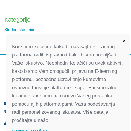
Kategorije
Studentske priče
×
Koristimo kolačiće kako bi naš sajt i E-learning
platforma radili ispravno i kako bismo poboljšali
Vaše iskustvo. Neophodni kolačići su uvek aktivni,
kako bismo Vam omogućili prijavu na E-learning
platformu, bezbedno upravljanje kursevima i
osnovne funkcije platforme i sajta. Funkcionalne
kolačiće koristimo na osnovu Vašeg pristanka,
pomoću njih platforma pamti Vaša podešavanja
office@partners-serbia.org
radi personalizovanog iskustva. Više detalja
(+381 11) 32 31 551, (+381 11) 32 31 552
pročitajte u našoj
Kralja Milana 10, 11000 Beograd, Srbija