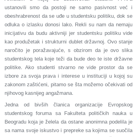
ustanovili smo da postoji ne samo pasivnost već i
obeshrabrenost da se uđe u studentsku politiku, dok se
odluka o izlasku donosi lako. Rekli su nam da nemaju
inicijativu da budu aktivniji jer studentsku politiku vide
kao produžetak i strukturni dublet državnoj. Ovo stanje
naročito je poražavajuće, s obzirom da je ovo slika
studentskog tela koje teži da bude deo te iste državne
politike. Ako studenti stvarno ne vide prostor da se
izbore za svoja prava i interese u instituciji u kojoj su
zakonom zaštićeni, pitamo se šta možemo očekivati od
njihovog kasnijeg angažmana.
Jedna od bivših članica organizacije Evropskog
studentskog foruma sa Fakulteta političkih nauka u
Beogradu koja je želela da ostane anonimna podelila je
sa nama svoje iskustvo i prepreke sa kojima se suočila