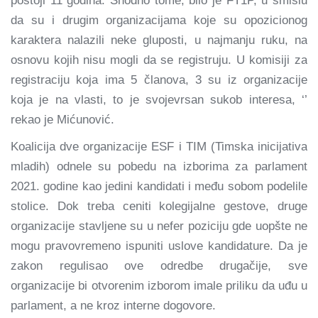
postoji 11 godina. Shodno tome, bilo je FT1P, u smislu
da su i drugim organizacijama koje su opozicionog
karaktera nalazili neke gluposti, u najmanju ruku, na
osnovu kojih nisu mogli da se registruju. U komisiji za
registraciju koja ima 5 članova, 3 su iz organizacije
koja je na vlasti, to je svojevrsan sukob interesa, ‘’
rekao je Mićunović.
Koalicija dve organizacije ESF i TIM (Timska inicijativa
mladih) odnele su pobedu na izborima za parlament
2021. godine kao jedini kandidati i među sobom podelile
stolice. Dok treba ceniti kolegijalne gestove, druge
organizacije stavljene su u nefer poziciju gde uopšte ne
mogu pravovremeno ispuniti uslove kandidature. Da je
zakon regulisao ove odredbe drugačije, sve
organizacije bi otvorenim izborom imale priliku da uđu u
parlament, a ne kroz interne dogovore.