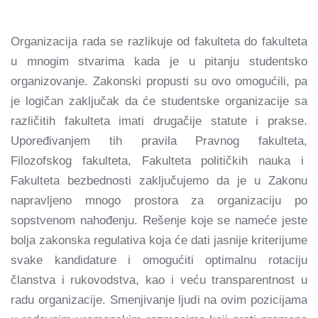
Organizacija rada se razlikuje od fakulteta do fakulteta
u mnogim stvarima kada je u pitanju studentsko
organizovanje. Zakonski propusti su ovo omogućili, pa
je logičan zaključak da će studentske organizacije sa
različitih fakulteta imati drugačije statute i prakse.
Upoređivanjem tih pravila Pravnog fakulteta,
Filozofskog fakulteta, Fakulteta političkih nauka i
Fakulteta bezbednosti zaključujemo da je u Zakonu
napravljeno mnogo prostora za organizaciju po
sopstvenom nahođenju. Rešenje koje se nameće jeste
bolja zakonska regulativa koja će dati jasnije kriterijume
svake kandidature i omogućiti optimalnu rotaciju
članstva i rukovodstva, kao i veću transparentnost u
radu organizacije. Smenjivanje ljudi na ovim pozicijama