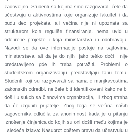
zadovoljno. Studenti sa kojima smo razgovarali žele da
učestvuju u aktivnostima koje organizuje fakultet i da
budu deo projekata, ali većina nije ni upoznata sa
strukturom koja reguliše finansiranje, nema uvid u
odobrene projekte i koja ministarstva ih odobravaju.
Navodi se da ove informacije postoje na sajtovima
ministarstava, ali da je do njih jako teško doći i nije
predstavljeno gde ih treba potražiti. Problemi o
studentskom organizovanju predstavljaju tabu temu.
Studenti koji su razgovarali sa nama o manjkavostima
zakonskih odredbi, ne žele biti identifikovani kako ne bi
došli u sukob sa članovima organizacija, ili zbog straha
da će izgubiti prijatelje. Zbog toga se većina naših
sagovornika odlučila za anonimnost kada je u pitanju
iznošenje činjenica do kojih su oni došli među kojima je
i sledeća izjava:
Nasuprot opštem pravu da učestvuju u