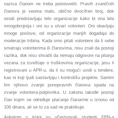
naziva članom ne treba poistovetiti. Pravih zvaničnih
članova je veoma malo, obično dvocifren broj, dok
ostali predstavljaju telo organizacije kako bi ona bila
mnogobrojnija i oni su u stvari volonteri. Oni obavljaju
mnoge poslove, od organizacije manjih događaja do
moderacije tribina. Kada smo pitali volontere da li sebe
smatraju volonterima ili članovima, nisu znali da postoji
razlika, dok nisu shvatili da nemaju odgovore na pitanja
vezana za izveštaje o troškovima organizacije, jesu li
registrovani u APR-u, da li su mogući uvidi u tendere,
kao ni koji ljudi sastavljaju i kontrolišu projekte. Samim
tim njihovo zvanje punopravnih članova spada na
zvanje volontera-potpisnika. U zakonu takođe postoji
član kojim se određuje plaćanje članarine u iznosu od
100 dinara, ali se to za sad ne praktikuje.
Anketom u kojoj su učestvovali studenti FPN-a