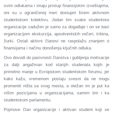
svim odlukama i imaju pristup finansijskim izveštajima,
oni su u ograničenoj meri dostupni širem aktivnom
studentskom kolektivu. Jedan tim svake studentske
organizacije zadužen je samo za događaje i on se bavi
organizacijom ekskurzija, apsolventskih večeri, tribina,
žurki. Ostali aktivni ĉlanovi ne raspolažu znanjem o
finansijama i načinu donošenja ključnih odluka.
Ovo dovodi do pasivnosti članstva i gubljenja motivacije
za dalji angažman kod starijih studenata kojih je
primetno manje u Evropskom studentskom forumu, jer
kako kažu, vremenom postaju
svesni da ne mogu
promeniti ništa sa svog mesta, a otežan im je put ka
višim pozicijama u organizacijama, samim tim i ka
studentskom parlamentu.
Pojmove član organizacije i aktivan student koji se