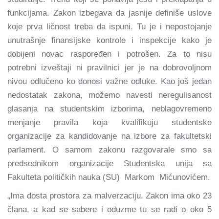
funkcijama. Zakon izbegava da jasnije definiše uslove
koje prva ličnost treba da ispuni. Tu je i nepostojanje
unutrašnje finansijske kontrole i inspekcije kako je
dobijeni novac raspoređen i potrošen. Za to nisu
potrebni izveštaji ni pravilnici jer je na dobrovoljnom
nivou odlučeno ko donosi važne odluke. Kao još jedan
nedostatak zakona, možemo navesti neregulisanost
glasanja na studentskim izborima, neblagovremeno
menjanje pravila koja kvalifikuju studentske
organizacije za kandidovanje na izbore za fakultetski
parlament. O samom zakonu razgovarale smo sa
predsednikom organizacije Studentska unija sa
Fakulteta političkih nauka (SU) Markom Mićunovićem.
„Ima dosta prostora za malverzaciju. Zakon ima oko 23
člana, a kad se sabere i oduzme tu se radi o oko 5