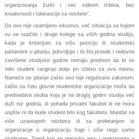
organizovanja žurki i već viđenih tribina, bez
kreativnosti i tolerancije za novitete”.
Da ovo nije usamljeno iskustvo, već situacija sa kojom
su se suočile i druge kolege sa viših godina studija,
kada je kriterijum za višu poziciju ili studentski
parlament u pitanju, potvrdjuje i to što prosek i redovno
završene studijske godine nemaju prednost da bi se
neki student rangirao bolje pri izboru za ova mesta.
Nameće se pitanje zašto ovo nije regulisano zakonom,
zašto na čelu glavne studentske organizacije može da
predsedava osoba koja je na drugoj godini studija već
duži niz godina, ili pohađa privatni fakultet ili ne mora
uopšte ni da bude student bilo kog fakulteta. Mandat sa
više uzastopnih reizbora ili sa preletanjem iz
organizacije u organizaciju traje i više nego samo
studiranje. Trend koji se ponavlja jesu i preklapanja u