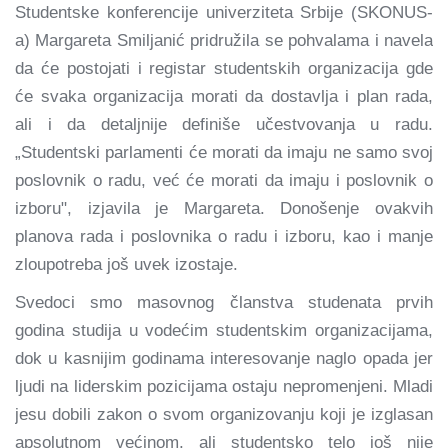
Studentske konferencije univerziteta Srbije (SKONUS-
a) Margareta Smiljanić pridružila se pohvalama i navela
da će postojati i registar studentskih organizacija gde
će svaka organizacija morati da dostavlja i plan rada,
ali i da detaljnije definiše učestvovanja u radu.
„Studentski parlamenti će morati da imaju ne samo svoj
poslovnik o radu, već će morati da imaju i poslovnik o
izboru", izjavila je Margareta. Donošenje ovakvih
planova rada i poslovnika o radu i izboru, kao i manje
zloupotreba još uvek izostaje.
Svedoci smo masovnog članstva studenata prvih
godina studija u vodećim studentskim organizacijama,
dok u kasnijim godinama interesovanje naglo opada jer
ljudi na liderskim pozicijama ostaju nepromenjeni. Mladi
jesu dobili zakon o svom organizovanju koji je izglasan
apsolutnom većinom, ali studentsko telo još nije