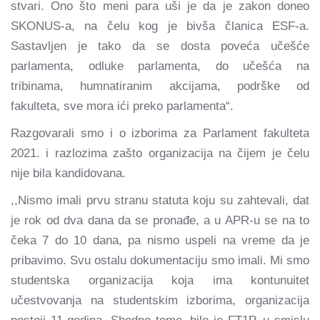
stvari. Ono što meni para uši je da je zakon doneo
SKONUS-a, na čelu kog je bivša članica ESF-a.
Sastavljen je tako da se dosta poveća učešće
parlamenta, odluke parlamenta, do učešća na
tribinama, humnatiranim akcijama, podrške od
fakulteta, sve mora ići preko parlamenta“.
Razgovarali smo i o izborima za Parlament fakulteta
2021. i razlozima zašto organizacija na čijem je čelu
nije bila kandidovana.
,,Nismo imali prvu stranu statuta koju su zahtevali, dat
je rok od dva dana da se pronađe, a u APR-u se na to
čeka 7 do 10 dana, pa nismo uspeli na vreme da je
pribavimo. Svu ostalu dokumentaciju smo imali. Mi smo
studentska organizacija koja ima kontunuitet
učestvovanja na studentskim izborima, organizacija