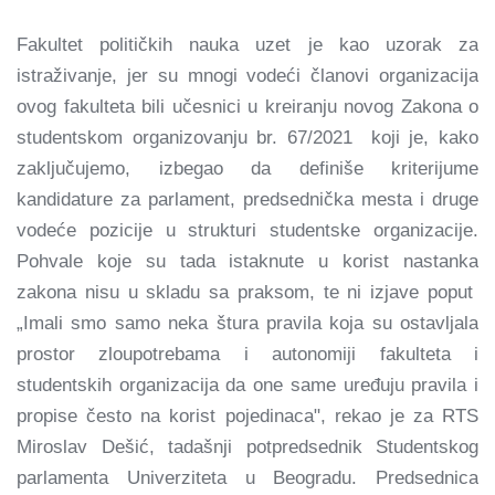
Fakultet političkih nauka uzet je kao uzorak za
istraživanje, jer su mnogi vodeći članovi organizacija
ovog fakulteta bili učesnici u kreiranju novog Zakona o
studentskom organizovanju br. 67/2021 koji je, kako
zaključujemo, izbegao da definiše kriterijume
kandidature za parlament, predsednička mesta i druge
vodeće pozicije u strukturi studentske organizacije.
Pohvale koje su tada istaknute u korist nastanka
zakona nisu u skladu sa praksom, te ni izjave poput
„Imali smo samo neka štura pravila koja su ostavljala
prostor zloupotrebama i autonomiji fakulteta i
studentskih organizacija da one same uređuju pravila i
propise često na korist pojedinaca", rekao je za RTS
Miroslav Dešić, tadašnji potpredsednik Studentskog
parlamenta Univerziteta u Beogradu. Predsednica