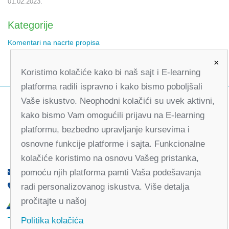
01.02.2023.
Kategorije
Komentari na nacrte propisa
×
Koristimo kolačiće kako bi naš sajt i E-learning
platforma radili ispravno i kako bismo poboljšali
Vaše iskustvo. Neophodni kolačići su uvek aktivni,
kako bismo Vam omogućili prijavu na E-learning
platformu, bezbedno upravljanje kursevima i
osnovne funkcije platforme i sajta. Funkcionalne
kolačiće koristimo na osnovu Vašeg pristanka,
pomoću njih platforma pamti Vaša podešavanja
office@partners-serbia.org
radi personalizovanog iskustva. Više detalja
(+381 11) 32 31 551, (+381 11) 32 31 552
pročitajte u našoj
Kralja Milana 10, 11000 Beograd, Srbija
Politika kolačića