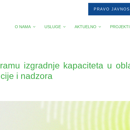
PRAVO JAVNOS
O NAMA
USLUGE
AKTUELNO
PROJEKTI
mu izgradnje kapaciteta u oblast
cije i nadzora