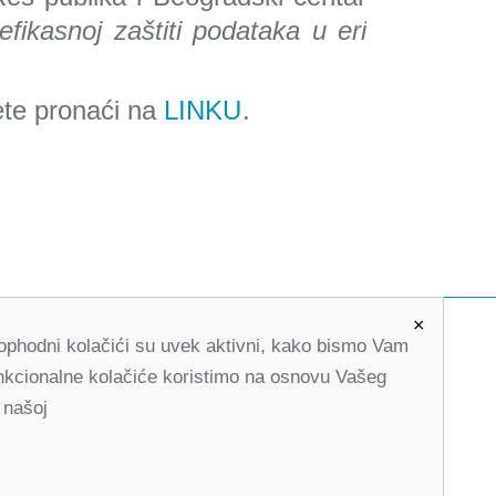
efikasnoj zaštiti podataka u eri
ete pronaći na
LINKU
.
×
Neophodni kolačići su uvek aktivni, kako bismo Vam
office@partners-serbia.org
Funkcionalne kolačiće koristimo na osnovu Vašeg
(+381 11) 32 31 551, (+381 11) 32 31 552
 našoj
Kralja Milana 10, 11000 Beograd, Srbija