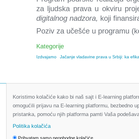
za ljudska prava u okviru pro
digitalnog nadzora,
koji finansi
Poziv za učešće u programu (ko
Kategorije
Izdvajamo
Jačanje vladavine prava u Srbiji: ka efik
Koristimo kolačiće kako bi naš sajt i E-learning platf
omogućili prijavu na E-learning platformu, bezbedno u
pristanka, pomoću njih platforma pamti Vaša podešavan
Politika kolačića
Prihvatam samo neophodne kolačiće