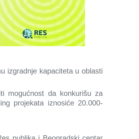
u izgradnje kapaciteta u oblasti
iti mogućnost da konkurišu za
ing projekata iznosiće 20.000-
Res publika i Beogradski centar