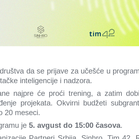
društva da se prijave za učešće u program
štačke inteligencije i nadzora.
ane najpre će proći trening, a zatim dob
đenje projekata. Okvirni budžeti subgrant
o 20 meseci.
ogramu je
5. avgust do 15:00 časova
.
nizacije Partneri Srbija, Sinhro, Tim 42, 