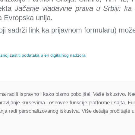
jekta
Jačanje vladavine prava u Srbiji: ka 
ra Evropska unija.
ji sadrži link ka prijavnom formularu) mož
asnoj zaštiti podataka u eri digitalnog nadzora
orma radili ispravno i kako bismo poboljšali Vaše iskustvo. 
Partneri
pravljanje kursevima i osnovne funkcije platforme i sajta. 
za demokratske promene Srbija
ja radi personalizovanog iskustva. Više detalja pročitajte u