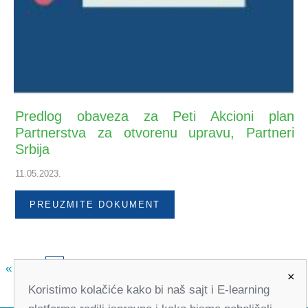
Predlog obaveza za Peti Akcioni plan
Partnerstva za otvorenu upravu, Partneri
Srbija
11.05.2023.
PREUZMITE DOKUMENT
«
1
3
»
2
×
Koristimo kolačiće kako bi naš sajt i E-learning