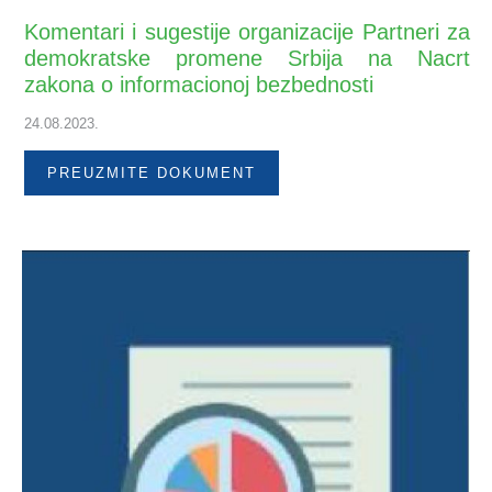
Komentari i sugestije organizacije Partneri za
demokratske promene Srbija na Nacrt
zakona o informacionoj bezbednosti
24.08.2023.
PREUZMITE DOKUMENT