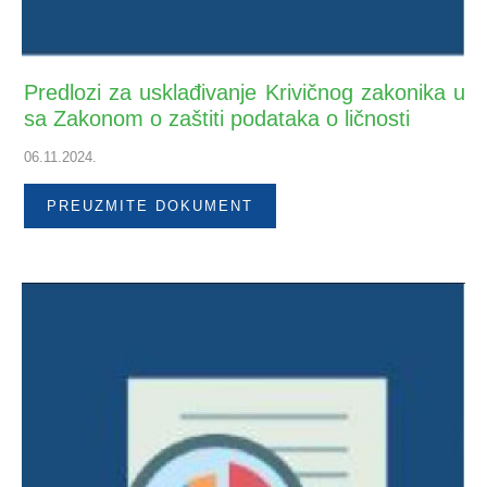
Predlozi za usklađivanje Krivičnog zakonika u
sa Zakonom o zaštiti podataka o ličnosti
06.11.2024.
PREUZMITE DOKUMENT