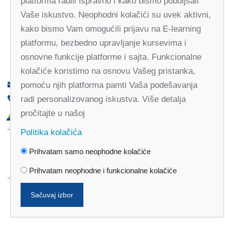
platforma radili ispravno i kako bismo poboljšali
Vaše iskustvo. Neophodni kolačići su uvek aktivni,
kako bismo Vam omogućili prijavu na E-learning
platformu, bezbedno upravljanje kursevima i
osnovne funkcije platforme i sajta. Funkcionalne
kolačiće koristimo na osnovu Vašeg pristanka,
pomoću njih platforma pamti Vaša podešavanja
office@partners-serbia.org
radi personalizovanog iskustva. Više detalja
(+381 11) 32 31 551, (+381 11) 32 31 552
pročitajte u našoj
Kralja Milana 10, 11000 Beograd, Srbija
Politika kolačića
Facebook
Twitter
Youtube
Linked
Prihvatam samo neophodne kolačiće
In
Vimeo
Instagram
Prihvatam neophodne i funkcionalne kolačiće
Sačuvaj izbor
Politika privatnosti
Politika kolačića