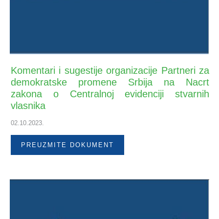
Komentari i sugestije organizacije Partneri za
demokratske promene Srbija na Nacrt
zakona o Centralnoj evidenciji stvarnih
vlasnika
02.10.2023.
PREUZMITE DOKUMENT