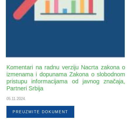
Komentari na radnu verziju Nacrta zakona o
izmenama i dopunama Zakona o slobodnom
pristupu informacijama od javnog značaja,
Partneri Srbija
05.11.2024.
PREUZMITE DOKUMENT