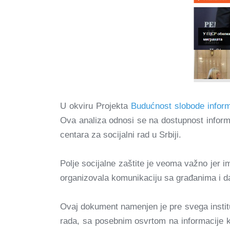
U okviru Projekta
Budućnost slobode informa
Ova analiza odnosi se na dostupnost informac
centara za socijalni rad u Srbiji.
Polje socijalne zaštite je veoma važno jer im
organizovala komunikaciju sa građanima i da
Ovaj dokument namenjen je pre svega instit
rada, sa posebnim osvrtom na informacije k