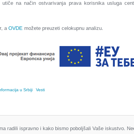
 utiče na način ostvarivanja prava korisnika usluga cent
r, a
OVDE
možete preuzeti celokupnu analizu.
formacija u Srbiji
Vesti
orma radili ispravno i kako bismo poboljšali Vaše iskustvo. 
Partneri