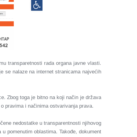
mu transparetnosti rada organa javne vlasti.
oje se nalaze na internet stranicama najvećih
ce. Zbog toga je bitno na koji način je država
 o pravima i načinima ostvarivanja prava.
čene nedostatke u transparentnosti njihovog
nja u pomenutim oblastima. Takođe, dokument