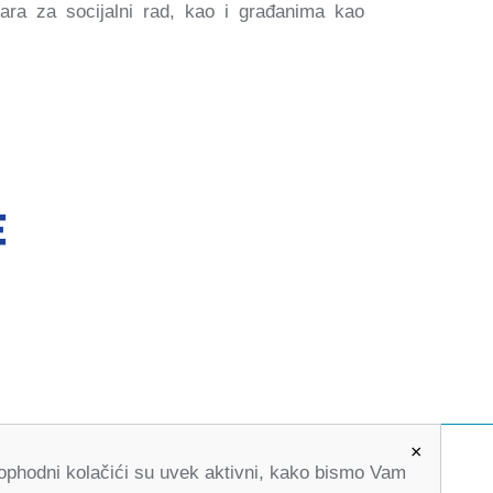
ara za socijalni rad, kao i građanima kao
×
Neophodni kolačići su uvek aktivni, kako bismo Vam
office@partners-serbia.org