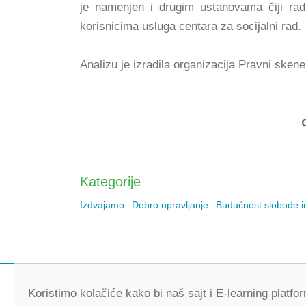
je namenjen i drugim ustanovama čiji rad
korisnicima usluga centara za socijalni rad.
Analizu je izradila organizacija Pravni skene
Kategorije
Izdvajamo
Dobro upravljanje
Budućnost slobode in
Koristimo kolačiće kako bi naš sajt i E-learning platf