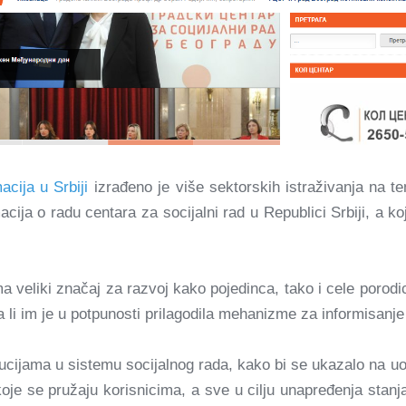
cija u Srbiji
izrađeno je više sektorskih istraživanja na te
ija o radu centara za socijalni rad u Republici Srbiji, a k
a veliki značaj za razvoj kako pojedinca, tako i cele porodi
 li im je u potpunosti prilagodila mehanizme za informisanje
ucijama u sistemu socijalnog rada, kako bi se ukazalo na uo
oje se pružaju korisnicima, a sve u cilju unapređenja sta