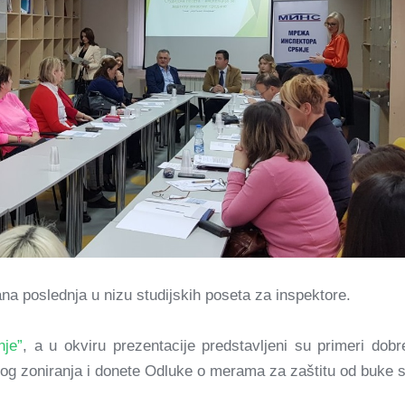
a poslednja u nizu studijskih poseta za inspektore.
nje”
, a u okviru prezentacije predstavljeni su primeri dob
čnog zoniranja i donete Odluke o merama za zaštitu od buke