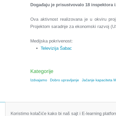
Događaju je prisustvovalo 18 inspektora 
Ova aktivnost realizovana je u okviru pro
Projektom saradnje za ekonomski razvoj (U
Medijska pokrivenost:
Televizija Šabac
Kategorije
Izdvajamo
Dobro upravljanje
Jačanje kapaciteta 
Koristimo kolačiće kako bi naš sajt i E-learning platf