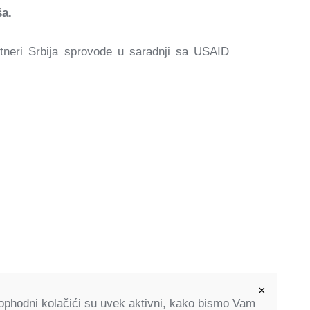
ša.
rtneri Srbija sprovode u saradnji sa USAID
×
Neophodni kolačići su uvek aktivni, kako bismo Vam
office@partners-serbia.org