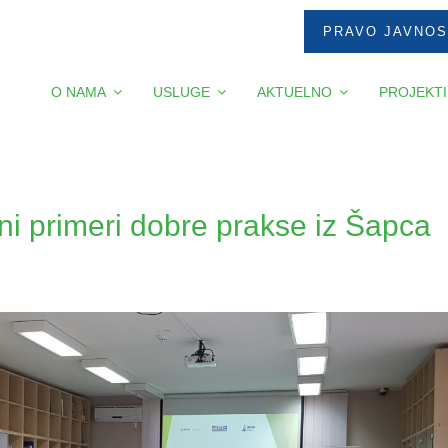
PRAVO JAVNOS
O NAMA
USLUGE
AKTUELNO
PROJEKTI
ni primeri dobre prakse iz Šapca