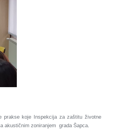
re prakse koje Inspekcija za zaštitu životne
 sa akustičnim zoniranjem grada Šapca.