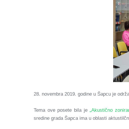
28. novembra 2019. godine u Šapcu je održan
Tema ove posete bila je
„Akustično zonira
sredine grada Šapca ima u oblasti aktustil