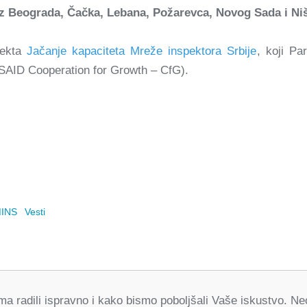
iz Beograda, Čačka, Lebana, Požarevca, Novog Sada i Ni
jekta
Jačanje kapaciteta Mreže inspektora Srbije
, koji Pa
SAID Cooperation for Growth – CfG).
MINS
Vesti
orma radili ispravno i kako bismo poboljšali Vaše iskustvo. 
Partneri