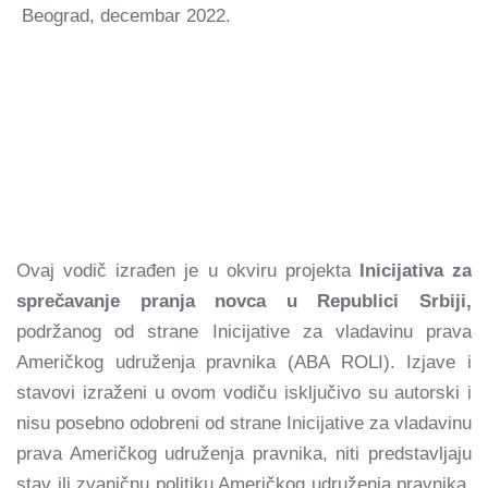
Beograd, decembar 2022.
Ovaj vodič izrađen je u okviru projekta
Inicijativa za
sprečavanje pranja novca u Republici Srbiji,
podržanog od strane
Inicijative za vladavinu prava
Američkog udruženja pravnika (ABA ROLI). Izjave i
stavovi izraženi u ovom vodiču isključivo su autorski i
nisu posebno odobreni od strane Inicijative za vladavinu
prava Američkog udruženja pravnika, niti predstavljaju
stav ili zvaničnu politiku Američkog udruženja pravnika.