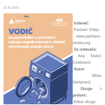
31.01.2023.
Izdavač:
Partneri Srbija
www.partners-
serbia.org
Za izdavača:
Ana Toskić
Cvetinović
Autor:
Milan
Stefanović
Dizajn i
prelom:
Kliker dizajn