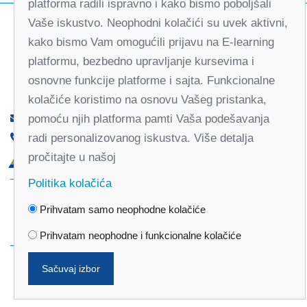
platforma radili ispravno i kako bismo poboljšali
Vaše iskustvo. Neophodni kolačići su uvek aktivni,
kako bismo Vam omogućili prijavu na E-learning
platformu, bezbedno upravljanje kursevima i
osnovne funkcije platforme i sajta. Funkcionalne
kolačiće koristimo na osnovu Vašeg pristanka,
pomoću njih platforma pamti Vaša podešavanja
office@partners-serbia.org
radi personalizovanog iskustva. Više detalja
(+381 11) 32 31 551, (+381 11) 32 31 552
pročitajte u našoj
Kralja Milana 10, 11000 Beograd, Srbija
Politika kolačića
Facebook
Twitter
Youtube
Linked
Prihvatam samo neophodne kolačiće
In
Vimeo
Instagram
Prihvatam neophodne i funkcionalne kolačiće
Sačuvaj izbor
Politika privatnosti
Politika kolačića