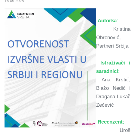
16.09.2025.
Autorka:
Kristina
Obrenović,
Partneri Srbija
Istraživači i
saradnici:
Ana Krstić,
Blažo Nedić i
Dragana Lukač
Zečević
Recenzent:
Uroš