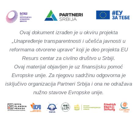
Ovaj dokument izrađen je u okviru projekta
„Unapređenje transparentnosti i učešća javnosti u
reformama otvorene uprave" koji je deo projekta EU
Resurs centar za civilno društvo u Srbiji.
Ovaj materijal objavljen je uz finansijsku pomoć
Evropske unije. Za njegovu sadržinu odgovorna je
isključivo organizacija Partneri Srbija i ona ne odražava
nužno stavove Evropske unije.