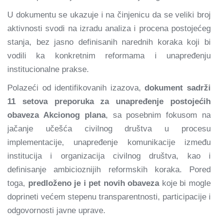
U dokumentu se ukazuje i na činjenicu da se veliki broj
aktivnosti svodi na izradu analiza i procena postojećeg
stanja, bez jasno definisanih narednih koraka koji bi
vodili ka konkretnim reformama i unapređenju
institucionalne prakse.
Polazeći od identifikovanih izazova,
dokument sadrži
11 setova preporuka za unapređenje postojećih
obaveza Akcionog plana
, sa posebnim fokusom na
jačanje učešća civilnog društva u procesu
implementacije, unapređenje komunikacije između
institucija i organizacija civilnog društva, kao i
definisanje ambicioznijih reformskih koraka. Pored
toga,
predloženo je i pet novih obaveza
koje bi mogle
doprineti većem stepenu transparentnosti, participacije i
odgovornosti javne uprave.