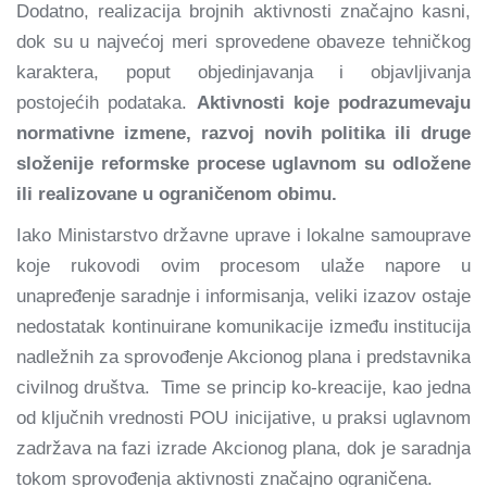
Dodatno, realizacija brojnih aktivnosti značajno kasni,
dok su u najvećoj meri sprovedene obaveze tehničkog
karaktera, poput objedinjavanja i objavljivanja
postojećih podataka.
Aktivnosti koje podrazumevaju
normativne izmene, razvoj novih politika ili druge
složenije reformske procese uglavnom su odložene
ili realizovane u ograničenom obimu.
Iako Ministarstvo državne uprave i lokalne samouprave
koje rukovodi ovim procesom ulaže napore u
unapređenje saradnje i informisanja, veliki izazov ostaje
nedostatak kontinuirane komunikacije između institucija
nadležnih za sprovođenje Akcionog plana i predstavnika
civilnog društva. Time se princip ko-kreacije, kao jedna
od ključnih vrednosti POU inicijative, u praksi uglavnom
zadržava na fazi izrade Akcionog plana, dok je saradnja
tokom sprovođenja aktivnosti značajno ograničena.