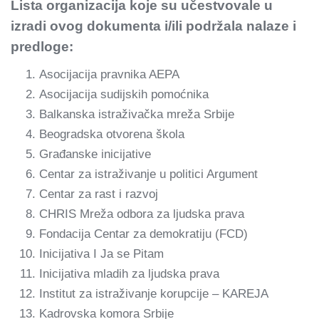
Lista organizacija koje su učestvovale u
izradi ovog dokumenta i/ili podržala nalaze i
predloge:
Asocijacija pravnika AEPA
Asocijacija sudijskih pomoćnika
Balkanska istraživačka mreža Srbije
Beogradska otvorena škola
Građanske inicijative
Centar za istraživanje u politici Argument
Centar za rast i razvoj
CHRIS Mreža odbora za ljudska prava
Fondacija Centar za demokratiju (FCD)
Inicijativa I Ja se Pitam
Inicijativa mladih za ljudska prava
Institut za istraživanje korupcije – KAREJA
Kadrovska komora Srbije