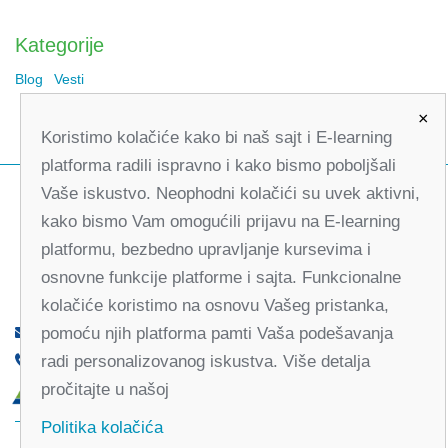
Kategorije
Blog
Vesti
×
Koristimo kolačiće kako bi naš sajt i E-learning
platforma radili ispravno i kako bismo poboljšali
Vaše iskustvo. Neophodni kolačići su uvek aktivni,
kako bismo Vam omogućili prijavu na E-learning
platformu, bezbedno upravljanje kursevima i
osnovne funkcije platforme i sajta. Funkcionalne
kolačiće koristimo na osnovu Vašeg pristanka,
pomoću njih platforma pamti Vaša podešavanja
office@partners-serbia.org
radi personalizovanog iskustva. Više detalja
(+381 11) 32 31 551, (+381 11) 32 31 552
pročitajte u našoj
Kralja Milana 10, 11000 Beograd, Srbija
Politika kolačića