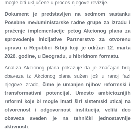
mogle biti uključene u proces njegove revizije.
Dokument je predstavljen na sedmom sastanku
Posebne međuministarske radne grupe za izradu i
praćenje implementacije petog Akcionog plana za
sprovođenje inicijative Partnerstvo za otvorenu
upravu u Republici Srbiji koji je održan 12. marta
2026. godine, u Beogradu, u hibridnom formatu.
Analiza Akcionog plana pokazuje da je značajan broj
obaveza iz Akcionog plana sužen još u ranoj fazi
njegove izrade,
čime je umanjen njihov reformski i
transformativni potencijal. Umesto ambicioznijih
reformi koje bi mogle imati širi sistemski uticaj na
otvorenost i odgovornost institucija, veliki deo
obaveza sveden je na tehnički jednostavnije
aktivnosti.