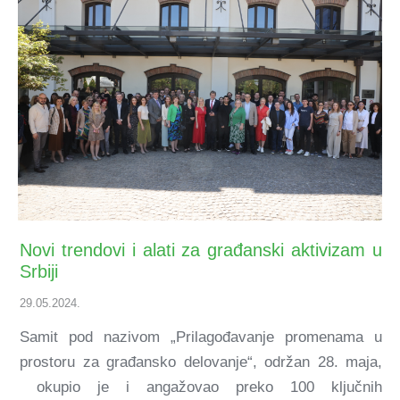
Novi trendovi i alati za građanski aktivizam u
Srbiji
29.05.2024.
Samit pod nazivom „Prilagođavanje promenama u
prostoru za građansko delovanje“, održan 28. maja,
okupio je i angažovao preko 100 ključnih