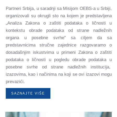
Partneri Srbija, u saradnji sa Misijom OEBS-a u Srbiji,
organizovali su okrugli sto na kojem je predstavljena
„Analiza Zakona o zaštiti podataka o ličnosti u
kontekstu obrade podataka od strane nadležnih
organa u posebne svrhe” sa ciljem da sa
predstavnicima stručne zajednice razgovaramo o
dosadašnjim iskustvima u primeni Zakona o zaštiti
podataka o ličnosti u pogledu obrade podataka u
posebne svrhe od strane nadležnih institucija,
izazovima, kao i načinima na koji se ovi izazovi mogu
prevazići.
SAZNAJTE VIŠE