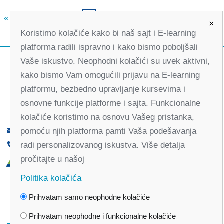
«
4
5
6
7
9
10
11
12
»
8
×
Koristimo kolačiće kako bi naš sajt i E-learning
platforma radili ispravno i kako bismo poboljšali
Vaše iskustvo. Neophodni kolačići su uvek aktivni,
kako bismo Vam omogućili prijavu na E-learning
platformu, bezbedno upravljanje kursevima i
osnovne funkcije platforme i sajta. Funkcionalne
kolačiće koristimo na osnovu Vašeg pristanka,
pomoću njih platforma pamti Vaša podešavanja
office@partners-serbia.org
radi personalizovanog iskustva. Više detalja
(+381 11) 32 31 551, (+381 11) 32 31 552
pročitajte u našoj
Kralja Milana 10, 11000 Beograd, Srbija
Politika kolačića
Facebook
Twitter
Youtube
Linked
Prihvatam samo neophodne kolačiće
In
Vimeo
Instagram
Prihvatam neophodne i funkcionalne kolačiće