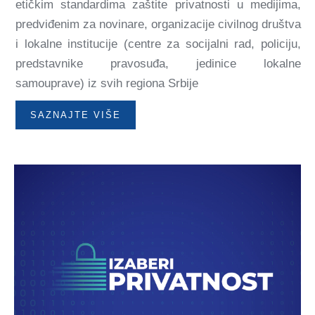
etičkim standardima zaštite privatnosti u medijima,
predviđenim za novinare, organizacije civilnog društva
i lokalne institucije (centre za socijalni rad, policiju,
predstavnike pravosuđa, jedinice lokalne
samouprave) iz svih regiona Srbije
SAZNAJTE VIŠE