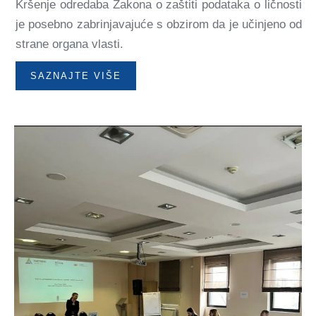
Kršenje odredaba Zakona o zaštiti podataka o ličnosti
je posebno zabrinjavajuće s obzirom da je učinjeno od
strane organa vlasti.
SAZNAJTE VIŠE