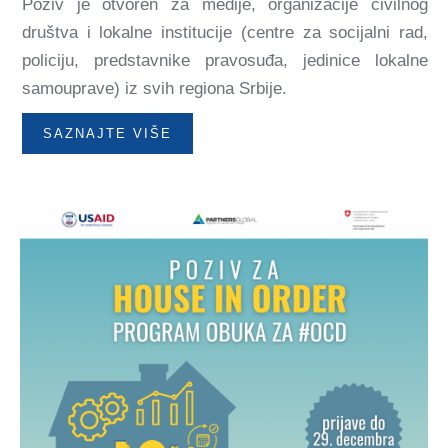
Poziv je otvoren za medije, organizacije civilnog
društva i lokalne institucije (centre za socijalni rad,
policiju, predstavnike pravosuđa, jedinice lokalne
samouprave) iz svih regiona Srbije.
SAZNAJTE VIŠE