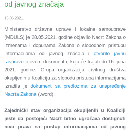
od javnog značaja
15.06.2021.
Ministarstvo državne uprave i lokalne samouprave
(MDULS) je 28.05.2021. godine objavilo Nacrt Zakona o
izmenama i dopunama Zakona o slobodnom pristupu
informacijama od javnog značaja i
otvorilo javnu
raspravu
o ovom dokumentu, koja će trajati do 16. juna
2021. godine. Grupa organizacija civilnog društva
okupljenih u Koaliciju za slobodu pristupa informacijama
izradila je
dokument sa predlozima za unapređenje
Nacrta Zakona
(.word).
Zajednički stav organizacija okupljenih u Koaliciji
jeste da postojeći Nacrt bitno ugrožava dostignuti
nivo prava na pristup informacijama od javnog