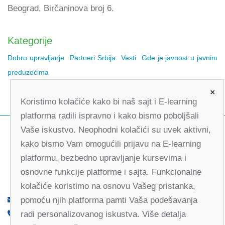
Beograd, Birčaninova broj 6.
Kategorije
Dobro upravljanje
Partneri Srbija
Vesti
Gde je javnost u javnim
preduzećima
×
Koristimo kolačiće kako bi naš sajt i E-learning
platforma radili ispravno i kako bismo poboljšali
Vaše iskustvo. Neophodni kolačići su uvek aktivni,
kako bismo Vam omogućili prijavu na E-learning
platformu, bezbedno upravljanje kursevima i
osnovne funkcije platforme i sajta. Funkcionalne
kolačiće koristimo na osnovu Vašeg pristanka,
pomoću njih platforma pamti Vaša podešavanja
office@partners-serbia.org
radi personalizovanog iskustva. Više detalja
(+381 11) 32 31 551, (+381 11) 32 31 552