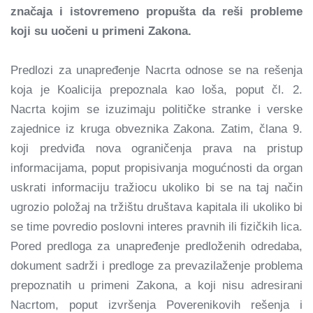
značaja i istovremeno propušta da reši probleme
koji su uočeni u primeni Zakona.
Predlozi za unapređenje Nacrta odnose se na rešenja
koja je Koalicija prepoznala kao loša, poput čl. 2.
Nacrta kojim se izuzimaju političke stranke i verske
zajednice iz kruga obveznika Zakona. Zatim, člana 9.
koji predviđa nova ograničenja prava na pristup
informacijama, poput propisivanja mogućnosti da organ
uskrati informaciju tražiocu ukoliko bi se na taj način
ugrozio položaj na tržištu društava kapitala ili ukoliko bi
se time povredio poslovni interes pravnih ili fizičkih lica.
Pored predloga za unapređenje predloženih odredaba,
dokument sadrži i predloge za prevazilaženje problema
prepoznatih u primeni Zakona, a koji nisu adresirani
Nacrtom, poput izvršenja Poverenikovih rešenja i