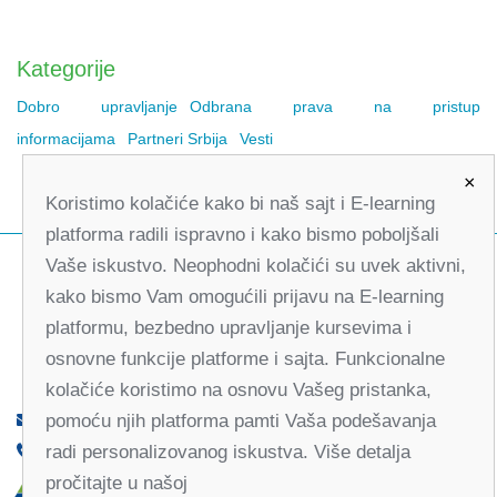
Kategorije
Dobro upravljanje
Odbrana prava na pristup
informacijama
Partneri Srbija
Vesti
×
Koristimo kolačiće kako bi naš sajt i E-learning
platforma radili ispravno i kako bismo poboljšali
Vaše iskustvo. Neophodni kolačići su uvek aktivni,
kako bismo Vam omogućili prijavu na E-learning
platformu, bezbedno upravljanje kursevima i
osnovne funkcije platforme i sajta. Funkcionalne
kolačiće koristimo na osnovu Vašeg pristanka,
pomoću njih platforma pamti Vaša podešavanja
office@partners-serbia.org
radi personalizovanog iskustva. Više detalja
(+381 11) 32 31 551, (+381 11) 32 31 552
pročitajte u našoj
Kralja Milana 10, 11000 Beograd, Srbija