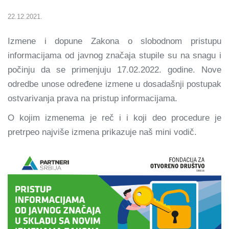
22.12.2021.
Izmene i dopune Zakona o slobodnom pristupu
informacijama od javnog značaja stupile su na snagu i
počinju da se primenjuju 17.02.2022. godine. Nove
odredbe unose određene izmene u dosadašnji postupak
ostvarivanja prava na pristup informacijama.
O kojim izmenema je reč i i koji deo procedure je
pretrpeo najviše izmena prikazuje naš mini vodič.