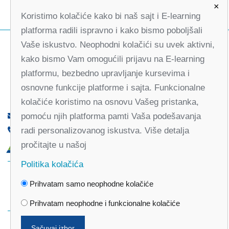
×
Koristimo kolačiće kako bi naš sajt i E-learning
platforma radili ispravno i kako bismo poboljšali
Vaše iskustvo. Neophodni kolačići su uvek aktivni,
kako bismo Vam omogućili prijavu na E-learning
platformu, bezbedno upravljanje kursevima i
osnovne funkcije platforme i sajta. Funkcionalne
kolačiće koristimo na osnovu Vašeg pristanka,
pomoću njih platforma pamti Vaša podešavanja
office@partners-serbia.org
radi personalizovanog iskustva. Više detalja
(+381 11) 32 31 551, (+381 11) 32 31 552
pročitajte u našoj
Kralja Milana 10, 11000 Beograd, Srbija
Politika kolačića
Facebook
Twitter
Youtube
Linked
Prihvatam samo neophodne kolačiće
In
Vimeo
Instagram
Prihvatam neophodne i funkcionalne kolačiće
Sačuvaj izbor
Politika privatnosti
Politika kolačića