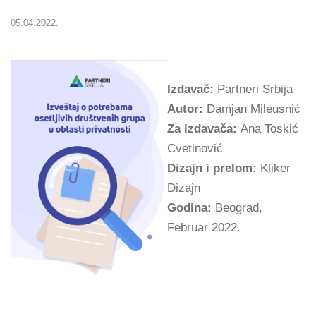
05.04.2022.
Izdavač:
Partneri Srbija
Autor:
Damjan Mileusnić
Za izdavača:
Ana Toskić
Cvetinović
Dizajn i prelom:
Kliker
Dizajn
Godina:
Beograd,
Februar 2022.