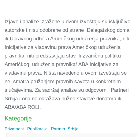
Izjave i analize izražene u ovom izveštaju su isključivo
autorske i nisu odobrene od strane Delegatskog doma
ili Upravnog odbora Američkog udruženja pravnika, niti
Inicijative za vladavinu prava Američkog udruženja
pravnika, niti predstavljaju stav ili zvaničnu politiku
Američkog udruženja pravnika/ ABA Inicijative za
vladavinu prava. Ništa navedeno u ovom izveštaju se
ne smatra pružanjem pravnih saveta u konkretnim
slučajevima. Za sadržaj analize su odgovorni Partneri
Srbija i ona ne odražava nužno stavove donatora ili
ABA/ABA ROLI.
Kategorije
Privatnost
Publikacije
Partneri Srbija