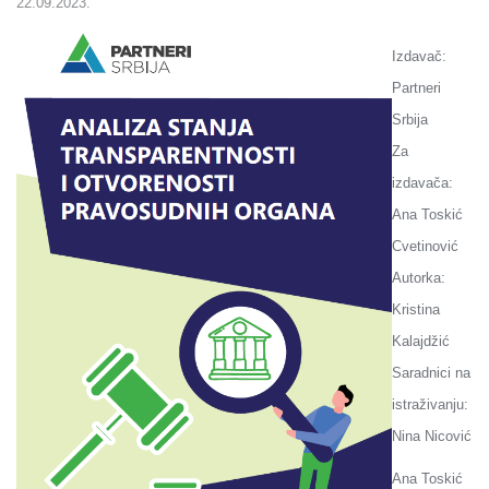
22.09.2023.
Izdavač:
Partneri
Srbija
Za
izdavača:
Ana Toskić
Cvetinović
Autorka:
Kristina
Kalajdžić
Saradnici na
istraživanju:
Nina Nicović
Ana Toskić