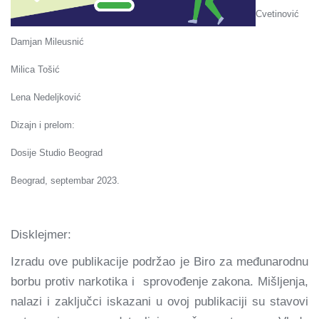
Cvetinović
Damjan Mileusnić
Milica Tošić
Lena Nedeljković
Dizajn i prelom:
Dosije Studio Beograd
Beograd, septembar 2023.
Disklejmer:
Izradu ove publikacije podržao je Biro za međunarodnu
borbu protiv narkotika i sprovođenje zakona. Mišljenja,
nalazi i zaključci iskazani u ovoj publikaciji su stavovi