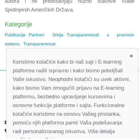
autora i ne predstavljaju nužno stavove Vlade
Sjedinjenih Američkih Država.
Kategorije
Publikacije
Partneri Srbija
Transparentnost u pravnom
sistemu
Transparentnost
×
Koristimo kolačiće kako bi naš sajt i E-learning
platforma radili ispravno i kako bismo poboljšali
Vaše iskustvo. Neophodni kolačići su uvek aktivni,
kako bismo Vam omogućili prijavu na E-learning
platformu, bezbedno upravljanje kursevima i
osnovne funkcije platforme i sajta. Funkcionalne
kolačiće koristimo na osnovu Vašeg pristanka,
pomoću njih platforma pamti Vaša podešavanja
office@partners-serbia.org
radi personalizovanog iskustva. Više detalja
(+381 11) 32 31 551, (+381 11) 32 31 552