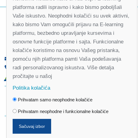
platforma radili ispravno i kako bismo poboljšali
Vaše iskustvo. Neophodni kolačići su uvek aktivni,
kako bismo Vam omogućili prijavu na E-learning
platformu, bezbedno upravljanje kursevima i
osnovne funkcije platforme i sajta. Funkcionalne
kolačiće koristimo na osnovu Vašeg pristanka,
pomoću njih platforma pamti Vaša podešavanja
office@partners-serbia.org
radi personalizovanog iskustva. Više detalja
(+381 11) 32 31 551, (+381 11) 32 31 552
pročitajte u našoj
Kralja Milana 10, 11000 Beograd, Srbija
Politika kolačića
Facebook
Twitter
Youtube
Linked
Prihvatam samo neophodne kolačiće
In
Vimeo
Instagram
Prihvatam neophodne i funkcionalne kolačiće
Sačuvaj izbor
Politika privatnosti
Politika kolačića