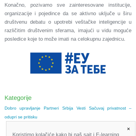
Konačno, pozivamo sve zainteresovane institucije,
organizacije i pojedince da se aktivno uključe u širu
društvenu debatu o upotrebi veštačke inteligencije u
različitim društvenim sferama, imajući u vidu moguće
posledice koje to može imati na celokupnu zajednicu.
Kategorije
Dobro upravljanje
Partneri Srbija
Vesti
Sačuvaj privatnost –
odupri se pritisku
×
Koristimo kolačiće kako bi naš sajt i E-learning