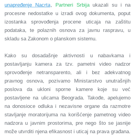
unapređenje Nacrta
,
Partneri Srbija
ukazali su i na
procesne nedostatke u izradi ovog dokumenta, poput
izostanka sprovođenja procene uticaja na zaštitu
podataka, te polaznih osnova za javnu raspravu, u
skladu sa Zakonom o planskom sistemu.
Kako su dosadašnje aktivnosti u nabavkama i
postavljanju kamera za tzv. pametni video nadzor
sprovođenje netransparento, ali i bez adekvatnog
pravnog osnova, pozivamo Ministarstvo unutrašnjih
poslova da ukloni sporne kamere koje su već
postavljene na ulicama Beograda. Takođe, apelujemo
na donosioce odluka i nezavisne organe da razmotre
stavljanje moratorijuma na korišćenje pametnog video
nadzora u javnim prostorima, pre nego što se jasnije
može utvrditi njena efikasnost i uticaj na prava građana.