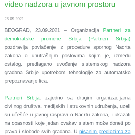
video nadzora u javnom prostoru
23.09.2021.
BEOGRAD, 23.09.2021 – Organizacija
Partneri za
demokratske promene Srbija (Partneri Srbija)
pozdravlja povlačenje iz procedure spornog Nacrta
zakona o unutrašnjim poslovima kojim je, između
ostalog, predlagano uvođenje sistemskog nadzora
građana Srbije upotrebom tehnologije za automatsko
prepoznavanje lica.
Partneri Srbija
, zajedno sa drugim organizacijama
civilnog društva, medijskih i strukovnih udruženja, uzeli
su učešće u javnoj raspravi o Nacrtu zakona, i ukazali
na opasnosti koje jedan ovakav sistem može doneti po
prava i slobode svih građana. U
pisanim predlozima za