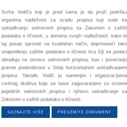
Svrha Vodiča koji je pred vama je da pruži podršku
organima nadležnim za izradu propisa koji vode ka
usklađivanju sektorskih propisa sa Zakonom o zaštiti
podataka o ličnosti, u domenu svojih nadležnosti, kako bi
taj posao sproveli na kvalitetan način, doprinoseći tako
unapređenju zaštite podataka o ličnosti lica čiji se podaci
obrađuju na osnovu sektorskih propisa, kao i povećanju
pravne predvidivosti u Srbiji horizontalnim usklađivanjem
propisa. Takođe, Vodič je namenjen i organizacijama
civilnog društva koje se bave zagovaranjem za izmene
pojedinih sektorskih propisa i njihovo usklađivanje sa
Zakonom o zaštiti podataka o ličnosti.
SAZNAJTE VIŠE
PREUZMITE DOKUMENT