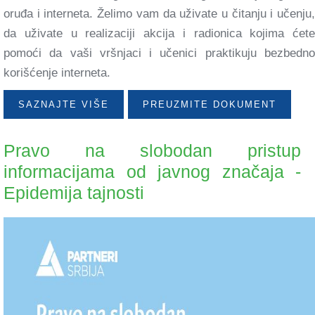
oruđa i interneta. Želimo vam da uživate u čitanju i učenju,
da uživate u realizaciji akcija i radionica kojima ćete
pomoći da vaši vršnjaci i učenici praktikuju bezbedno
korišćenje interneta.
SAZNAJTE VIŠE
PREUZMITE DOKUMENT
Pravo na slobodan pristup
informacijama od javnog značaja -
Epidemija tajnosti