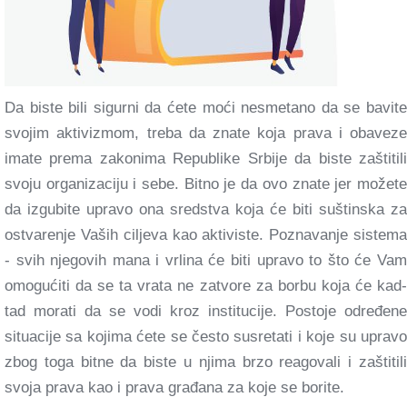
Da biste bili sigurni da ćete moći nesmetano da se bavite
svojim aktivizmom, treba da znate koja prava i obaveze
imate prema zakonima Republike Srbije da biste zaštitili
svoju organizaciju i sebe. Bitno je da ovo znate jer možete
da izgubite upravo ona sredstva koja će biti suštinska za
ostvarenje Vaših ciljeva kao aktiviste. Poznavanje sistema
- svih njegovih mana i vrlina će biti upravo to što će Vam
omogućiti da se ta vrata ne zatvore za borbu koja će kad-
tad morati da se vodi kroz institucije. Postoje određene
situacije sa kojima ćete se često susretati i koje su upravo
zbog toga bitne da biste u njima brzo reagovali i zaštitili
svoja prava kao i prava građana za koje se borite.