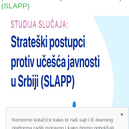
(SLAPP)
×
Koristimo kolačiće kako bi naš sajt i E-learning
platforma radili ispravno i kako bismo poboljšali