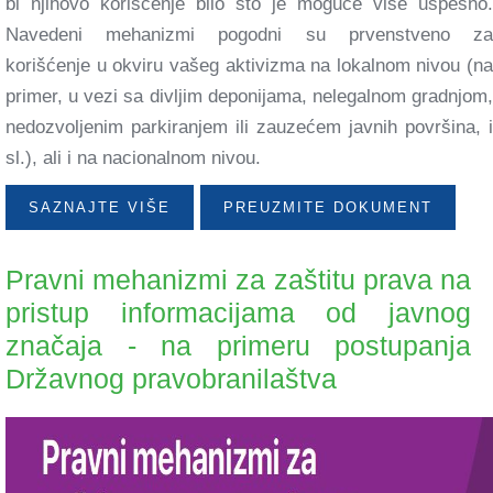
bi njihovo korišćenje bilo što je moguće više uspešno.
Navedeni mehanizmi pogodni su prvenstveno za
korišćenje u okviru vašeg aktivizma na lokalnom nivou (na
primer, u vezi sa divljim deponijama, nelegalnom gradnjom,
nedozvoljenim parkiranjem ili zauzećem javnih površina, i
sl.), ali i na nacionalnom nivou.
SAZNAJTE VIŠE
PREUZMITE DOKUMENT
Pravni mehanizmi za zaštitu prava na
pristup informacijama od javnog
značaja - na primeru postupanja
Državnog pravobranilaštva