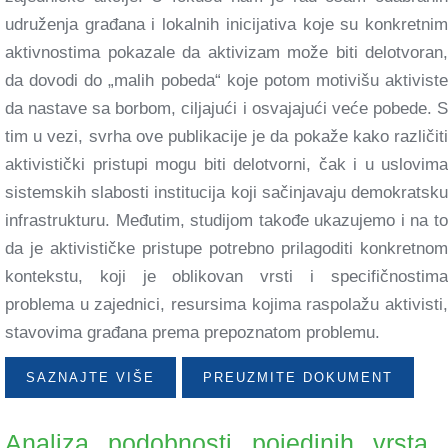
udruženja građana i lokalnih inicijativa koje su konkretnim
aktivnostima pokazale da aktivizam može biti delotvoran,
da dovodi do „malih pobeda“ koje potom motivišu aktiviste
da nastave sa borbom, ciljajući i osvajajući veće pobede. S
tim u vezi, svrha ove publikacije je da pokaže kako različiti
aktivistički pristupi mogu biti delotvorni, čak i u uslovima
sistemskih slabosti institucija koji sačinjavaju demokratsku
infrastrukturu. Međutim, studijom takođe ukazujemo i na to
da je aktivističke pristupe potrebno prilagoditi konkretnom
kontekstu, koji je oblikovan vrsti i specifičnostima
problema u zajednici, resursima kojima raspolažu aktivisti,
stavovima građana prema prepoznatom problemu.
SAZNAJTE VIŠE
PREUZMITE DOKUMENT
Analiza podobnosti pojedinih vrsta