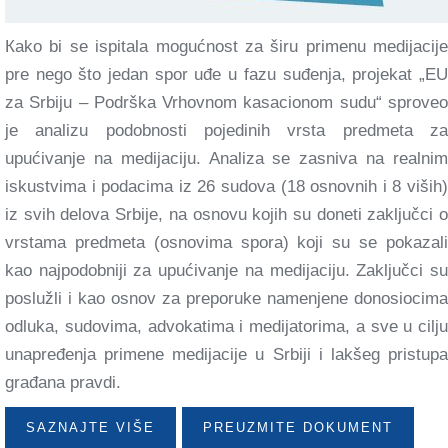
Кako bi se ispitala mogućnost za širu primenu medijacije
pre nego što jedan spor uđe u fazu suđenja, projekat „EU
za Srbiju – Podrška Vrhovnom kasacionom sudu“ sproveo
je analizu podobnosti pojedinih vrsta predmeta za
upućivanje na medijaciju. Analiza se zasniva na realnim
iskustvima i podacima iz 26 sudova (18 osnovnih i 8 viših)
iz svih delova Srbije, na osnovu kojih su doneti zaključci o
vrstama predmeta (osnovima spora) koji su se pokazali
kao najpodobniji za upućivanje na medijaciju. Zaključci su
poslužli i kao osnov za preporuke namenjene donosiocima
odluka, sudovima, advokatima i medijatorima, a sve u cilju
unapređenja primene medijacije u Srbiji i lakšeg pristupa
građana pravdi.
SAZNAJTE VIŠE
PREUZMITE DOKUMENT