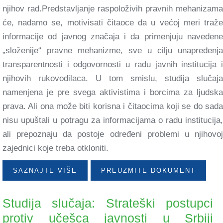
njihov rad.Predstavljanje raspoloživih pravnih mehanizama
će, nadamo se, motivisati čitaoce da u većoj meri traže
informacije od javnog značaja i da primenjuju navedene
„složenije“ pravne mehanizme, sve u cilju unapređenja
transparentnosti i odgovornosti u radu javnih institucija i
njihovih rukovodilaca. U tom smislu, studija slučaja
namenjena je pre svega aktivistima i borcima za ljudska
prava. Ali ona može biti korisna i čitaocima koji se do sada
nisu upuštali u potragu za informacijama o radu institucija,
ali prepoznaju da postoje određeni problemi u njihovoj
zajednici koje treba otkloniti.
SAZNAJTE VIŠE
PREUZMITE DOKUMENT
Studija slučaja: Strateški postupci
protiv učešca javnosti u Srbiji