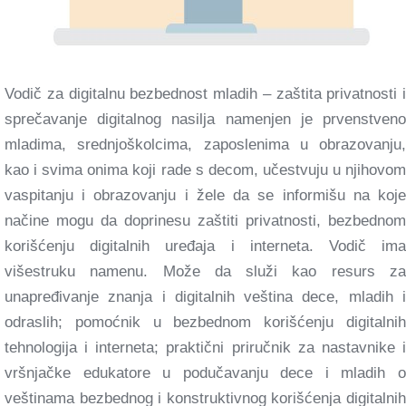
Vodič za digitalnu bezbednost mladih – zaštita privatnosti i
sprečavanje digitalnog nasilja namenjen je prvenstveno
mladima, srednjoškolcima, zaposlenima u obrazovanju,
kao i svima onima koji rade s decom, učestvuju u njihovom
vaspitanju i obrazovanju i žele da se informišu na koje
načine mogu da doprinesu zaštiti privatnosti, bezbednom
korišćenju digitalnih uređaja i interneta. Vodič ima
višestruku namenu. Može da služi kao resurs za
unapređivanje znanja i digitalnih veština dece, mladih i
odraslih; pomoćnik u bezbednom korišćenju digitalnih
tehnologija i interneta; praktični priručnik za nastavnike i
vršnjačke edukatore u podučavanju dece i mladih o
veštinama bezbednog i konstruktivnog korišćenja digitalnih