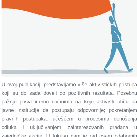
U ovoj publikaciji predstavljamo više aktivističkih pristupa
koji su do sada doveli do pozitivnih rezultata. Posebnu
pažnju posvetićemo načinima na koje aktivisti utiču na
javne institucije da postupaju odgovornije; pokretanjem
pravnih postupaka, učešćem u procesima donošenja
odluka i uključivanjem zainteresovanih građana u
zajedničke akcije. U fokusu nam je rad osam odabranih