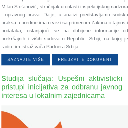
Milan Stefanović, stručnjak u oblasti inspekcijskog nadzora
i upravnog prava. Dalje, u analizi predstavljamo sudsku
praksa u predmetima u vezi sa primenom Zakona o tajnosti
podataka, oslanjajući se na dobijene informacije od
prekršajnih i viših sudova u Republici Srbiji, na kojoj je
radio tim istraživača Partnera Srbija.
SAZNAJTE VIŠE
PREUZMITE DOKUMENT
Studija slučaja: Uspešni aktivisticki
pristupi inicijativa za odbranu javnog
interesa u lokalnim zajednicama