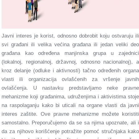
Javni interes je korist, odnosno dobrobit koju ostvaruju ili
svi građani ili velika većina građana ili jedan veliki deo
građana kao određena manjinska grupa u zajednici
(lokalnoj, regionalnoj, državnoj, odnosno nacionalnoj), a
kroz delanje (odluke i aktivnosti) tačno određenih organa
vlasti ili organizacija ovlašćenih za vršenje javnih
ovlašćenja. U nastavku predstavljamo neke pravne
mehanizme koji građanima, udruženjima i aktivistima stoje
na raspolaganju kako bi uticali na organe vlasti da javni
interes zaštite. Ove pravne mehanizme možete koristiti
samostalno. Preporučujemo da se sa njima upoznate, ali i
da za njihovo korišćenje potražite pomoć stručnjaka kako