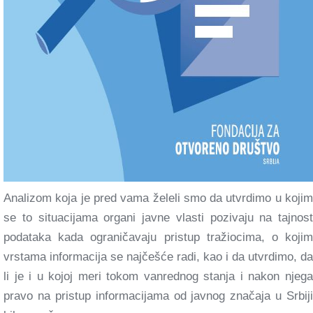
Analizom koja je pred vama želeli smo da utvrdimo u kojim
se to situacijama organi javne vlasti pozivaju na tajnost
podataka kada ograničavaju pristup tražiocima, o kojim
vrstama informacija se najčešće radi, kao i da utvrdimo, da
li je i u kojoj meri tokom vanrednog stanja i nakon njega
pravo na pristup informacijama od javnog značaja u Srbiji